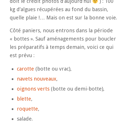
doit le crédit photos d’aujourd’hui
) : 100
kg d’algues récupérées au fond du bassin,
quelle plaie !… Mais on est sur la bonne voie.
Côté paniers, nous entrons dans la période
« bottes ». Sauf aménagements pour boucler
les préparatifs à temps demain, voici ce qui
est prévu :
carotte
(botte ou vrac),
navets nouveaux
,
oignons verts
(botte ou demi-botte),
blette
,
roquette
,
salade.