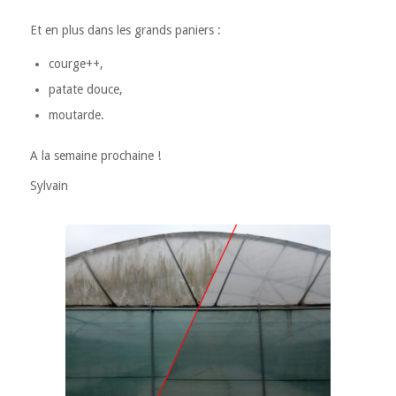
Et en plus dans les grands paniers :
courge++,
patate douce,
moutarde.
A la semaine prochaine !
Sylvain
Ménage de printemps des serres
Avant/Après
C’est sûr, on va y voir plus clair !