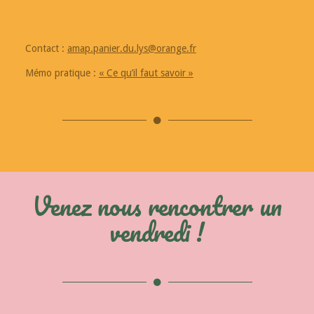
Contact :
amap.panier.du.lys@orange.fr
Mémo pratique :
« Ce qu’il faut savoir »
Venez nous rencontrer un
vendredi !