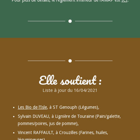
Pour plus de détails, le règlement intérieur de l’AMAP est
ICI
.
Elle soutient :
Liste à jour du 16/04/2021
Les Bio de l’Isle
, à ST Genouph (Légumes),
Sylvain DUVEAU, à Lignière de Touraine (Pain/galette,
pommes/poires, jus de pomme),
Vincent RAFFAULT, à Crouzilles (Farines, huiles,
légumineuses),