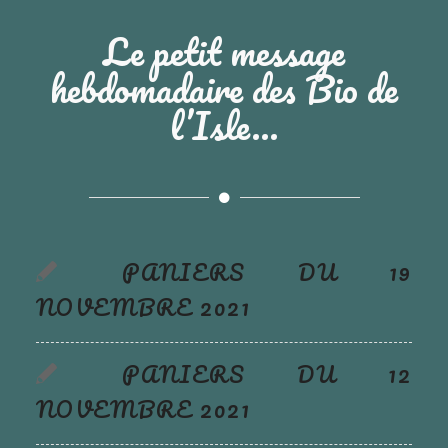
Le petit message
hebdomadaire des Bio de
l’Isle…
PANIERS DU 19
NOVEMBRE 2021
PANIERS DU 12
NOVEMBRE 2021