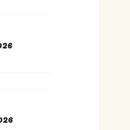
026
026