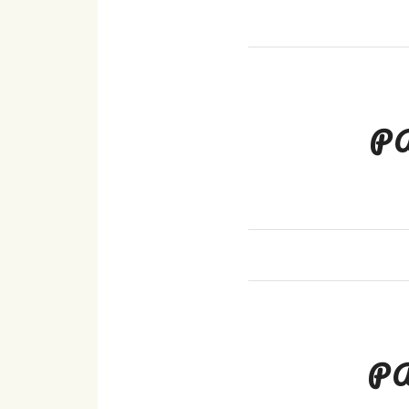
PA
PA