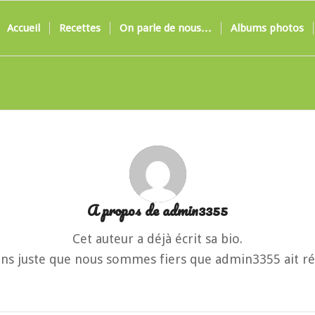
Accueil
Recettes
On parle de nous…
Albums photos
A propos de
admin3355
Cet auteur a déjà écrit sa bio.
ons juste que nous sommes fiers que
admin3355
ait r