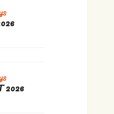
YS
026
YS
 2026