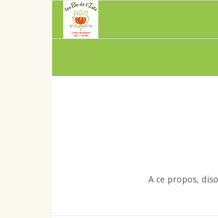
A ce propos, dis